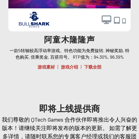
阿童木隆隆声
一款5转轴较高浮动率游戏。特色功能为免费旋转, 神秘奖励, 特
色购买, 倍乘奖金, 百搭符号。 RTP值为：94.30%, 96.39%
|
|
游戏素材
游戏介绍
下载全部
即将上线提供商
我们尊敬的 QTech Games 合作伙伴即将推出令人兴奋的
版本！请继续关注即将发布的版本的更新。 如需了解更
多详情，请随时联系您的专属客户经理或我们的客服团