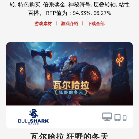
转, 特色购买, 倍乘奖金, 神秘符号, 层叠转轴, 粘性
百搭。 RTP值为：94.33%, 96.27%
|
|
游戏素材
游戏介绍
下载全部
瓦尔哈拉 狂野的冬天