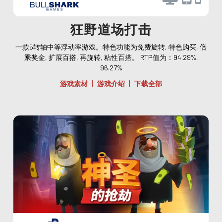
狂野道场打击
一款5转轴中等浮动率游戏。特色功能为免费旋转, 特色购买, 倍
乘奖金, 扩展百搭, 再旋转, 粘性百搭。 RTP值为：94.29%,
96.27%
|
|
游戏素材
游戏介绍
下载全部