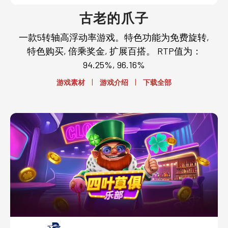
古老的爪子
一款5转轴高浮动率游戏。特色功能为免费旋转,
特色购买, 倍乘奖金, 扩展百搭。 RTP值为：
94.25%, 96.16%
|
|
游戏素材
游戏介绍
下载全部