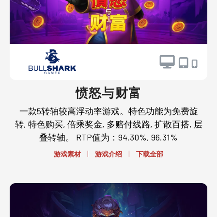
愤怒与财富
一款5转轴较高浮动率游戏。特色功能为免费旋
转, 特色购买, 倍乘奖金, 多赔付线路, 扩散百搭, 层
叠转轴。 RTP值为：94.30%, 96.31%
|
|
游戏素材
游戏介绍
下载全部