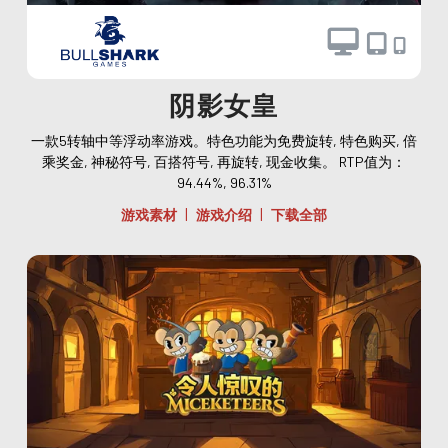
阴影女皇
一款5转轴中等浮动率游戏。特色功能为免费旋转, 特色购买, 倍
乘奖金, 神秘符号, 百搭符号, 再旋转, 现金收集。 RTP值为：
94.44%, 96.31%
|
|
游戏素材
游戏介绍
下载全部