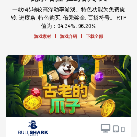
一款5转轴较高浮动率游戏。特色功能为免费旋
转, 进度条, 特色购买, 倍乘奖金, 百搭符号。 RTP
值为：94.34%, 96.20%
|
|
游戏素材
游戏介绍
下载全部