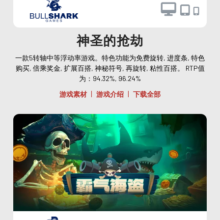
神圣的抢劫
一款5转轴中等浮动率游戏。特色功能为免费旋转, 进度条, 特色
购买, 倍乘奖金, 扩展百搭, 神秘符号, 再旋转, 粘性百搭。 RTP值
为：94.32%, 96.24%
|
|
游戏素材
游戏介绍
下载全部