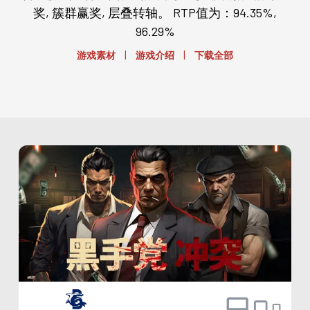
奖, 簇群赢奖, 层叠转轴。 RTP值为：94.35%,
96.29%
|
|
游戏素材
游戏介绍
下载全部