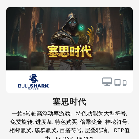
塞思时代
一款6转轴高浮动率游戏。特色功能为大型符号,
免费旋转, 进度条, 特色购买, 倍乘奖金, 神秘符号,
相邻赢奖, 簇群赢奖, 百搭符号, 层叠转轴。 RTP值
为：94.24%, 96.29%