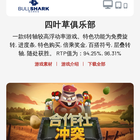
四叶草俱乐部
一款6转轴较高浮动率游戏。特色功能为免费旋
转, 进度条, 特色购买, 倍乘奖金, 百搭符号, 层叠转
轴, 随处获胜。 RTP值为：94.25%, 96.31%
|
|
游戏素材
游戏介绍
下载全部