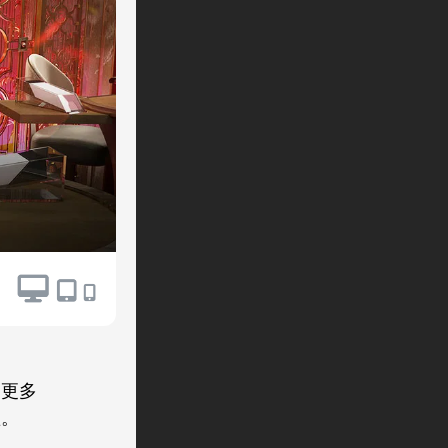
了更多
短。