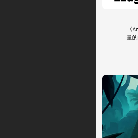
《A
量的