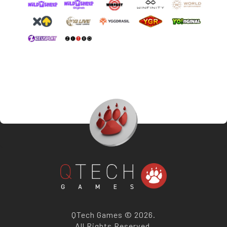
QTech Games © 2026.
All Rights Reserved.