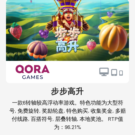
步步高升
一款6转轴较高浮动率游戏。特色功能为大型符
号, 免费旋转, 奖励轮盘, 特色购买, 收集奖金, 多赔
付线路, 百搭符号, 层叠转轴, 本地奖池。 RTP值
为：96.21%