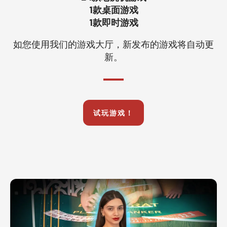
1款桌面游戏
1款即时游戏
如您使用我们的游戏大厅，新发布的游戏将自动更
新。
试玩游戏！