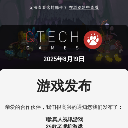
无法查看这封邮件？
在浏览器中查看
2025年8月19日
游戏发布
亲爱的合作伙伴，我们很高兴的通知您我们发布了：
1款真人视讯游戏
24款老虎机游戏