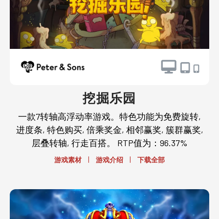
挖掘乐园
一款7转轴高浮动率游戏。特色功能为免费旋转,
进度条, 特色购买, 倍乘奖金, 相邻赢奖, 簇群赢奖,
层叠转轴, 行走百搭。 RTP值为：96.37%
|
|
游戏素材
游戏介绍
下载全部