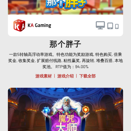
那个胖子
一款5转轴高浮动率游戏。特色功能为奖励游戏, 特色购买, 倍乘
奖金, 收集奖金, 扩展赔付线路, 粘性赢奖, 再旋转, 堆叠百搭, 本地
奖池。 RTP值为：94.00%
|
|
游戏素材
游戏介绍
下载全部