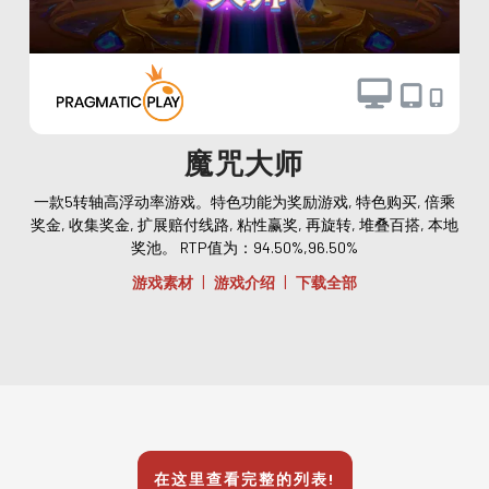
魔咒大师
一款5转轴高浮动率游戏。特色功能为奖励游戏, 特色购买, 倍乘
奖金, 收集奖金, 扩展赔付线路, 粘性赢奖, 再旋转, 堆叠百搭, 本地
奖池。 RTP值为：94.50%,96.50%
|
|
游戏素材
游戏介绍
下载全部
在这里查看完整的列表!