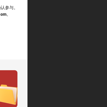
认参与。
com
。