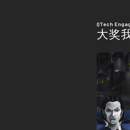
QTech Enga
大奖