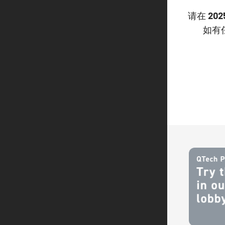
请在
202
如有