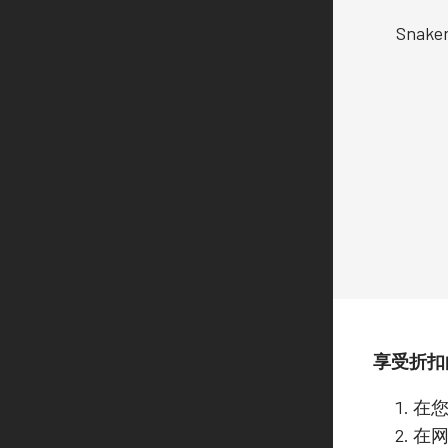
Sna
享受折扣
在您
在