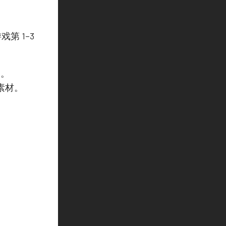
第 1–3
加。
素材。