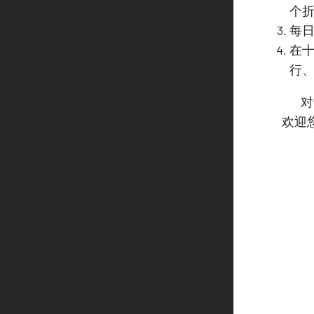
个
每
在十
行
对
欢迎