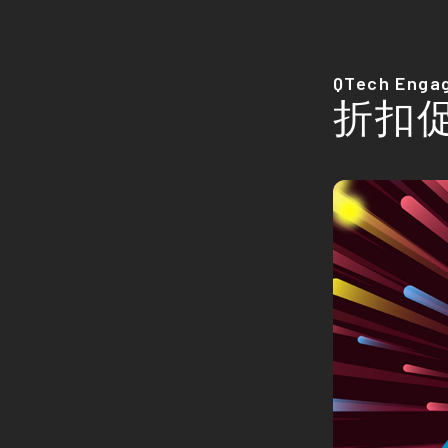
QTech Enga
折扣