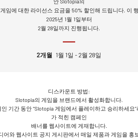
안 Slotopia의
 게임에 대한 라이선스 요금을 50% 할인해 드립니다. 이 
2025년 1월 1일부터
2월 28일까지 진행됩니다.
2개월
1월 1일 - 2월 28일
디스카운트 방법:
Slotopia의 게임을 브랜드에서 활성화합니다.
인 기간 동안 “Slotopia 게임에서 플레이하고 승리하세요
가 적힌 캠페인
배너를 웹사이트에 게재합니다.
디어와 웹사이트 공지 게시판에서 매일 제품과 게임을 홍