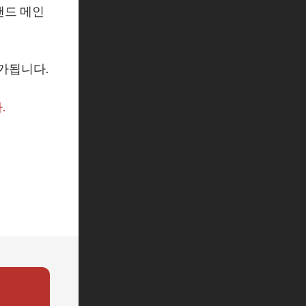
랜드 메인
가됩니다.
.