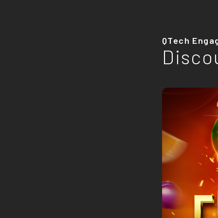
QTech Enga
Disco