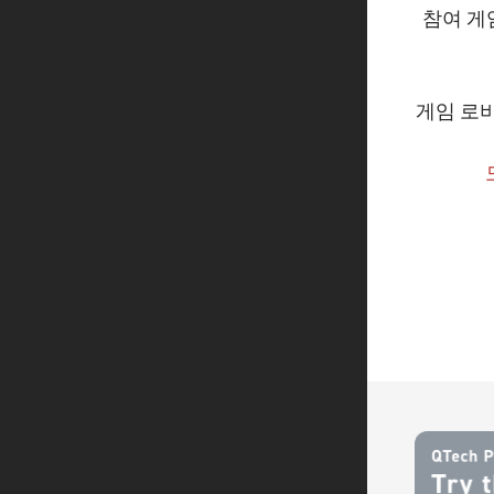
참여 게
게임 로