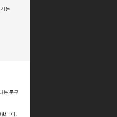
행사는
”라는 문구
보합니다.